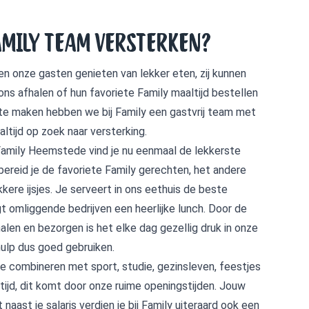
AMILY TEAM VERSTERKEN?
n onze gasten genieten van lekker eten, zij kunnen
 ons afhalen of hun favoriete Family maaltijd bestellen
k te maken hebben we bij Family een gastvrij team met
altijd op zoek naar versterking.
 Family Heemstede vind je nu eenmaal de lekkerste
bereid je de favoriete Family gerechten, het andere
kere ijsjes. Je serveert in ons eethuis de beste
t omliggende bedrijven een heerlijke lunch. Door de
halen en bezorgen is het elke dag gezellig druk in onze
 hulp dus goed gebruiken.
 te combineren met sport, studie, gezinsleven, feestjes
e tijd, dit komt door onze ruime openingstijden. Jouw
 naast je salaris verdien je bij Family uiteraard ook een