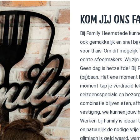
KOM JIJ ONS F
Bij Family Heemstede kunne
ook gemakkelijk en snel bij
voor thuis. Om dit mogelij
echte sfeermakers. Wij zijn 
Geen dag is hetzelfde! Bij
(bij)baan. Het ene moment 
moment tap je verdraaid lek
seizoensspecials en bezorg
combinatie blijven eten, af
vestiging, we kunnen jouw
Werken bij Family is ideaal
en natuurlijk de nodige vrij
glimlach is geld waard, want