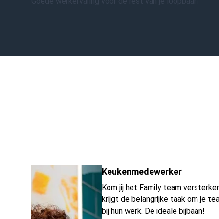
Goede werkervaring voor de rest van je loopbaan
Keukenmedewerker
Kom jij het Family team versterke
krijgt de belangrijke taak om je
bij hun werk. De ideale bijbaan!