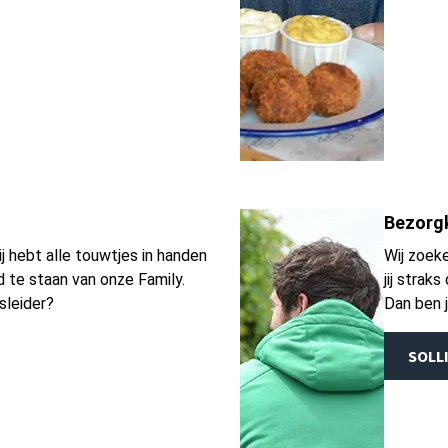
Bezorgk
ij hebt alle touwtjes in handen
Wij zoek
d te staan van onze Family.
jij strak
sleider?
Dan ben j
SOLL