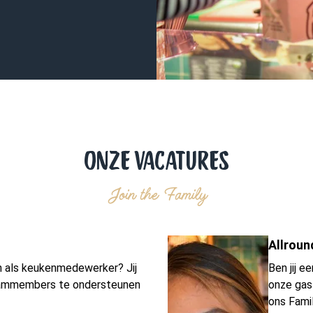
ONZE VACATURES
Join the Family
Allroun
n als keukenmedewerker? Jij
Ben jij e
 teammembers te ondersteunen
onze gast
ons Fami