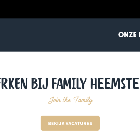
ONZE 
RKEN BIJ FAMILY Heemst
Join the Family
BEKIJK VACATURES