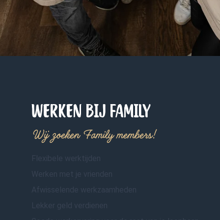
WERKEN BIJ FAMILY
Wij zoeken Family members!
Flexibele werktijden
Werken met je vrienden
Afwisselende werkzaamheden
Lekker geld verdienen