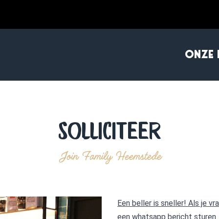
ONZE 
Solliciteer
Join Family Heemstede
Een beller is sneller! Als je 
een whatsapp bericht sturen